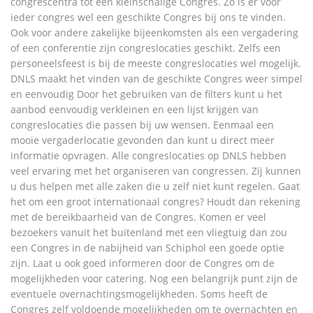
congrescentra tot een kleinschalige Congres. Zo is er voor
ieder congres wel een geschikte Congres bij ons te vinden.
Ook voor andere zakelijke bijeenkomsten als een vergadering
of een conferentie zijn congreslocaties geschikt. Zelfs een
personeelsfeest is bij de meeste congreslocaties wel mogelijk.
DNLS maakt het vinden van de geschikte Congres weer simpel
en eenvoudig Door het gebruiken van de filters kunt u het
aanbod eenvoudig verkleinen en een lijst krijgen van
congreslocaties die passen bij uw wensen. Eenmaal een
mooie vergaderlocatie gevonden dan kunt u direct meer
informatie opvragen. Alle congreslocaties op DNLS hebben
veel ervaring met het organiseren van congressen. Zij kunnen
u dus helpen met alle zaken die u zelf niet kunt regelen. Gaat
het om een groot internationaal congres? Houdt dan rekening
met de bereikbaarheid van de Congres. Komen er veel
bezoekers vanuit het buitenland met een vliegtuig dan zou
een Congres in de nabijheid van Schiphol een goede optie
zijn. Laat u ook goed informeren door de Congres om de
mogelijkheden voor catering. Nog een belangrijk punt zijn de
eventuele overnachtingsmogelijkheden. Soms heeft de
Congres zelf voldoende mogelijkheden om te overnachten en