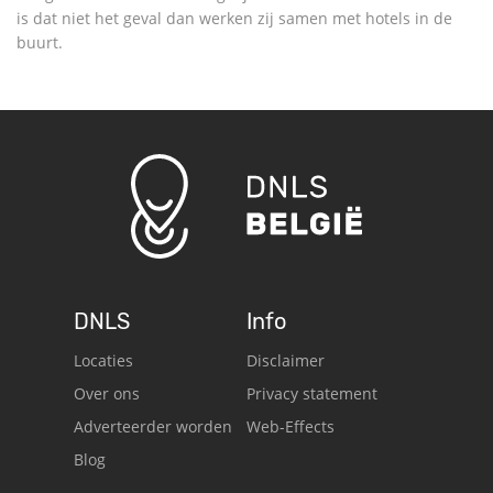
is dat niet het geval dan werken zij samen met hotels in de
buurt.
DNLS
Info
Locaties
Disclaimer
Over ons
Privacy statement
Adverteerder worden
Web-Effects
Blog