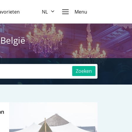
favorieten
NL
Menu
 België
Zoeken
an