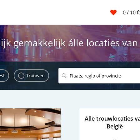
0
/ 10 
ijk gemakkelijk álle locaties van
est
Trouwen
Alle trouwlocaties v
België