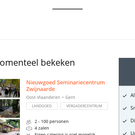
momenteel bekeken
Nieuwgoed Seminariecentrum
Zwijnaarde
Al
Oost-Vlaanderen
Gent
LANDGOED
VERGADERCENTRUM
S
D
2 - 100 personen
4 zalen
U
Eigen catering is niet mogelijk