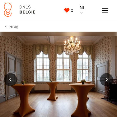
NL
0
Terug