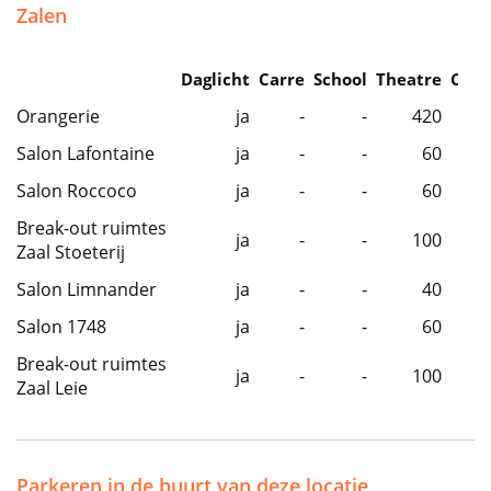
Zalen
Daglicht
Carre
School
Theatre
Caba
Orangerie
ja
-
-
420
Salon Lafontaine
ja
-
-
60
Salon Roccoco
ja
-
-
60
Break-out ruimtes
ja
-
-
100
Zaal Stoeterij
Salon Limnander
ja
-
-
40
Salon 1748
ja
-
-
60
Break-out ruimtes
ja
-
-
100
Zaal Leie
Parkeren in de buurt van deze locatie