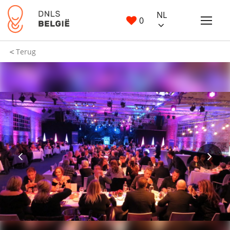
NL
0
Terug