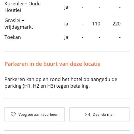
Korenlei + Oude
Ja
-
-
-
Houtlei
Graslei +
Ja
-
110
220
vrijdagmarkt
Toekan
Ja
-
-
-
Parkeren in de buurt van deze locatie
Parkeren kan op en rond het hotel op aangeduide
parking (H1, H2 en H3) tegen betaling.
Voeg toe aan favorieten
Deel via mail