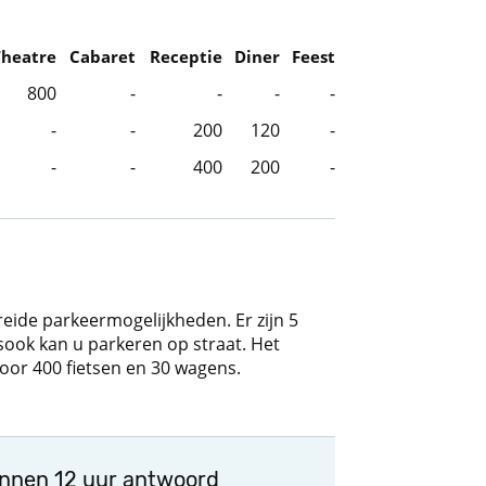
Theatre
Cabaret
Receptie
Diner
Feest
800
-
-
-
-
-
-
200
120
-
-
-
400
200
-
reide parkeermogelijkheden. Er zijn 5
ook kan u parkeren op straat. Het
 voor 400 fietsen en 30 wagens.
innen 12 uur antwoord