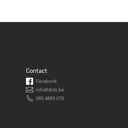
Contact
Facebook
info@dnls.be
085 4883 070