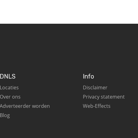
DNLS
Info
Locaties
Disclaimer
Over ons
Privacy statement
Adverteerder worden
Web-Effects
Blog