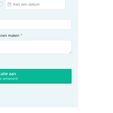
unnen maken
catie aan
uur antwoord