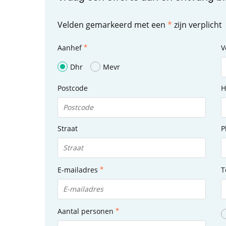
Velden gemarkeerd met een
*
zijn verplicht
Aanhef
V
Dhr
Mevr
Postcode
H
Straat
P
E-mailadres
T
Aantal personen