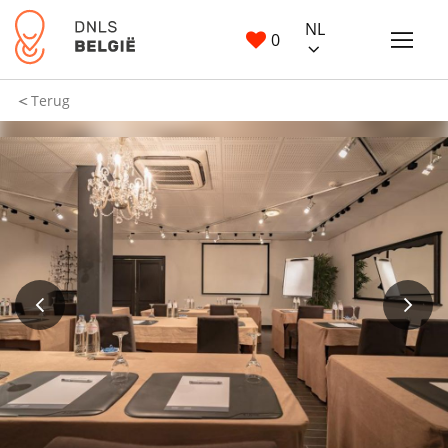
NL
0
Terug