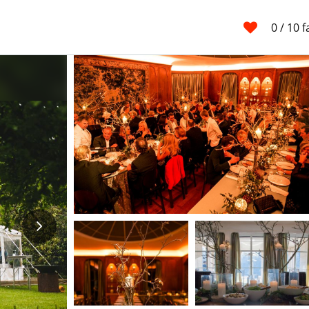
0
/ 10 