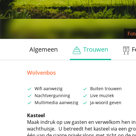
Fot
Algemeen
Trouwen
F
Wolvenbos
Wifi aanwezig
Buiten trouwen
Nachtvergunning
Live muziek
Multimedia aanwezig
Ja-woord geven
Kasteel
Maak indruk op uw gasten en verwelkom hen in 
wachthuisje. U betreedt het kasteel via een gro
één van de riante privésalons met zicht op de 