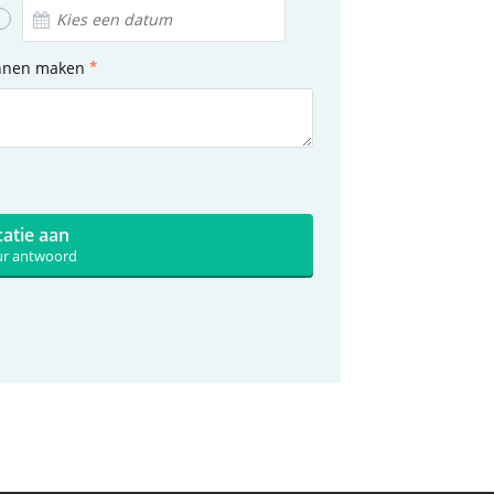
unnen maken
catie aan
uur antwoord