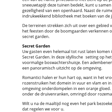
sneeuwtapijt deze tuinen bedekt, kunt u samen
gezelligheid van een openhaard. Naast de ruime 
indrukwekkend bibliotheek met boeken van de j
De terreinen strekken zich uit over een gebied 
het feesten door de boomgaarden verkennen of
secret garden.
Secret Garden
Uw gasten even helemaal tot rust laten komen 
Secret Garden. In deze idyllische setting op h
voormalige boswachtershuisje. Een adembeneme
een panoramisch uitzicht op de omgeving.
Romantici halen er hun hart op, want in het vr
rozenstruiken het domein in vuur en vlam en i
omgeving onderdompelen in een oranje gloed. U
onder de druivenranken, omringd door rozemar
Wilt u na de maaltijd nog even het park bezoeke
dat regelen we voor u.