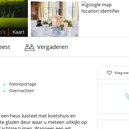
o's
Kaart
eest
Vergaderen
Voeg toe
Fotoreportage
Overnachten
een heus kasteel met koetshuis en
te glazen deur waar u meteen uitkijkt op
prachtige tuinen. Wanneer een wit