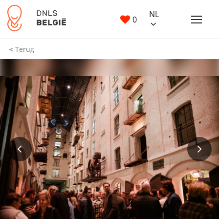
NL
0
Terug