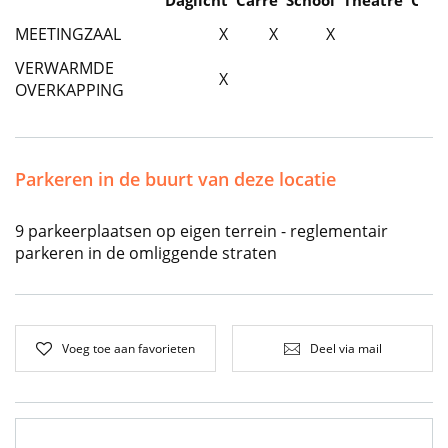
Daglicht
Carre
School
Theatre
Caba
MEETINGZAAL
X
X
X
VERWARMDE
X
OVERKAPPING
Parkeren in de buurt van deze locatie
9 parkeerplaatsen op eigen terrein - reglementair
parkeren in de omliggende straten
Voeg toe aan favorieten
Deel via mail