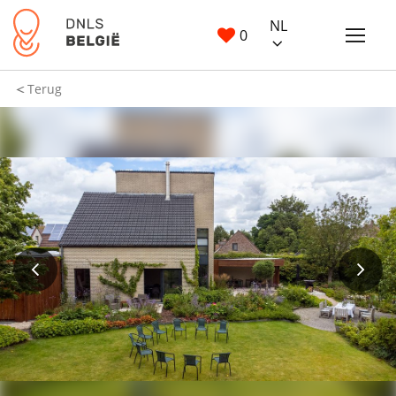
NL
0
Terug