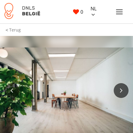
NL
0
Terug