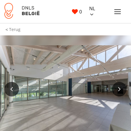
NL
0
Terug