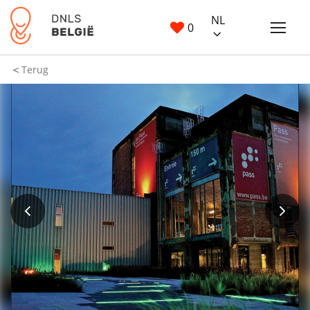
NL
0
Terug