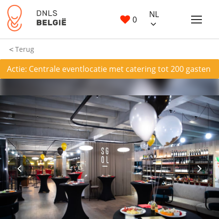
NL
0
Terug
Actie: Centrale eventlocatie met catering tot 200 gasten