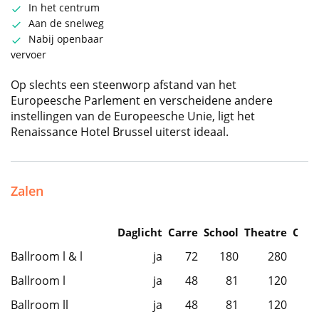
In het centrum
Aan de snelweg
Nabij openbaar
vervoer
Op slechts een steenworp afstand van het
Europeesche Parlement en verscheidene andere
instellingen van de Europeesche Unie, ligt het
Renaissance Hotel Brussel uiterst ideaal.
Zalen
Daglicht
Carre
School
Theatre
Caba
Ballroom l & l
ja
72
180
280
Ballroom l
ja
48
81
120
Ballroom ll
ja
48
81
120