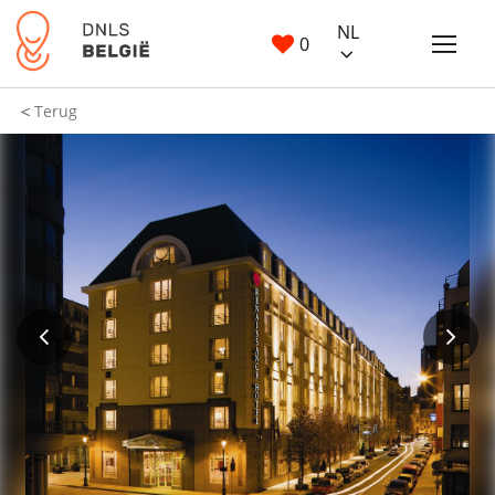
NL
0
Terug