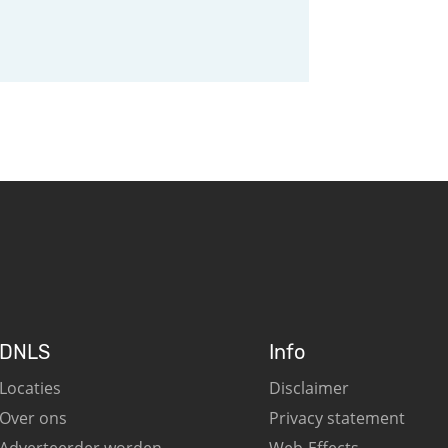
DNLS
Info
Locaties
Disclaimer
Over ons
Privacy statement