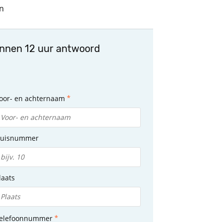
n
innen 12 uur antwoord
oor- en achternaam
uisnummer
laats
elefoonnummer