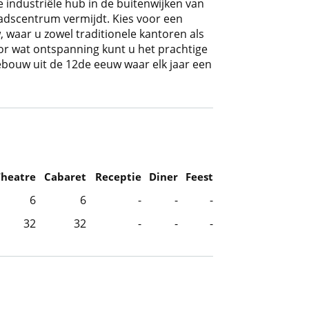
 industriële hub in de buitenwijken van
stadscentrum vermijdt. Kies voor een
waar u zowel traditionele kantoren als
or wat ontspanning kunt u het prachtige
ebouw uit de 12de eeuw waar elk jaar een
Theatre
Cabaret
Receptie
Diner
Feest
6
6
-
-
-
32
32
-
-
-