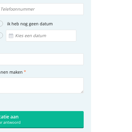
ik heb nog geen datum
unnen maken
catie aan
uur antwoord