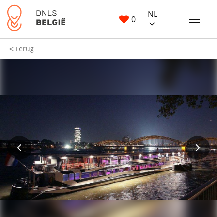
NL
0
Terug