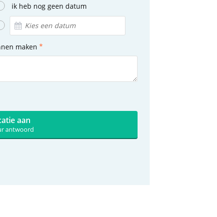
ik heb nog geen datum
unnen maken
catie aan
uur antwoord