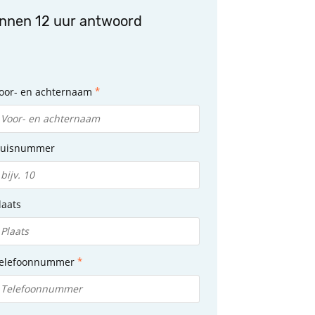
innen 12 uur antwoord
oor- en achternaam
uisnummer
laats
elefoonnummer