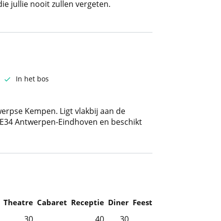
e jullie nooit zullen vergeten.
In het bos
werpse Kempen. Ligt vlakbij aan de
e E34 Antwerpen-Eindhoven en beschikt
Theatre
Cabaret
Receptie
Diner
Feest
30
40
30