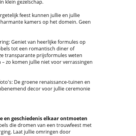
in klein gezelschap.
telijk feest kunnen jullie en jullie
e charmante kamers op het domein. Geen
ring: Geniet van heerlijke formules op
bbels tot een romantisch diner of
nze transparante prijsformules weten
en – zo komen jullie niet voor verrassingen
foto's: De groene renaissance-tuinen en
mbenemend decor voor jullie ceremonie
de en geschiedenis elkaar ontmoeten
oppels die dromen van een trouwfeest met
ging. Laat jullie omringen door