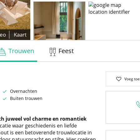
deo
Kaart
Trouwen
Feest
Voeg toe
Overnachten
Buiten trouwen
sch juweel vol charme en romantiek
catie waar geschiedenis en liefde
ut is een betoverende trouwlocatie in
oor natuurpracht en stilte. Hier creëren