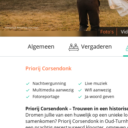
Foto's
Vi
Algemeen
Vergaderen
Priorij Corsendonk
Nachtvergunning
Live muziek
Multimedia aanwezig
Wifi aanwezig
Fotoreportage
Ja-woord geven
Priorij Corsendonk – Trouwen in een histori
Dromen jullie van een huwelijk op een unieke lo
samenkomen? Priorij Corsendonk in Oud-Turnho
een prachtig gerestaureerd klooster, omgeven d