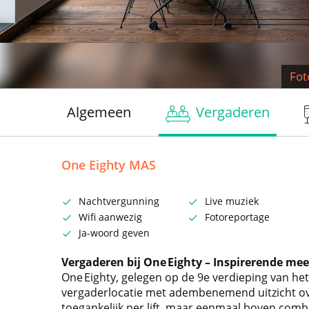
Fot
Algemeen
Vergaderen
One Eighty MAS
Nachtvergunning
Live muziek
Wifi aanwezig
Fotoreportage
Ja-woord geven
Vergaderen bij One Eighty – Inspirerende me
One Eighty, gelegen op de 9e verdieping van he
vergaderlocatie met adembenemend uitzicht ove
toegankelijk per lift, maar eenmaal boven comb