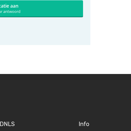
catie aan
uur antwoord
DNLS
Info