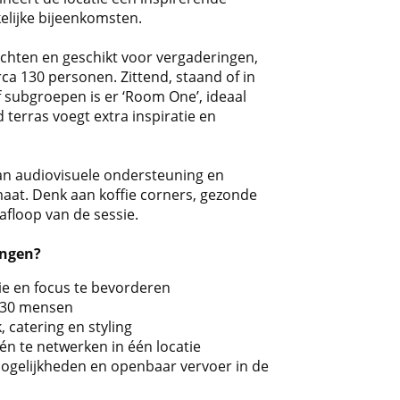
lijke bijeenkomsten.
 richten en geschikt voor vergaderingen,
ca 130 personen. Zittend, staand of in
f subgroepen is er ‘Room One’, ideaal
terras voegt extra inspi­ratie en
 van audiovisuele ondersteuning en
maat. Denk aan koffie corners, gezonde
afloop van de sessie.
ingen?
ie en focus te bevorderen
 130 mensen
 catering en styling
én te netwerken in één locatie
ogelijkheden en openbaar vervoer in de