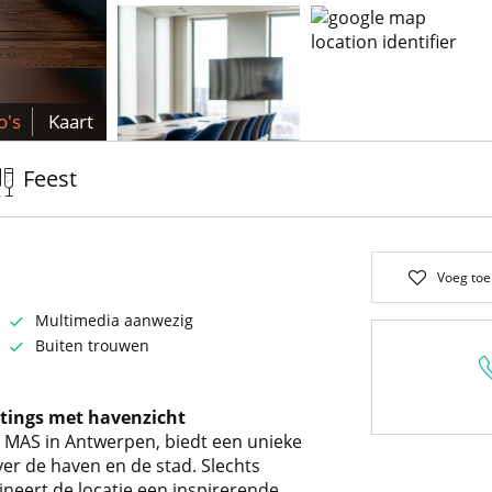
o's
Kaart
Feest
Voeg toe
Multimedia aanwezig
Buiten trouwen
etings met havenzicht
t MAS in Antwerpen, biedt een unieke
r de haven en de stad. Slechts
ineert de locatie een inspirerende