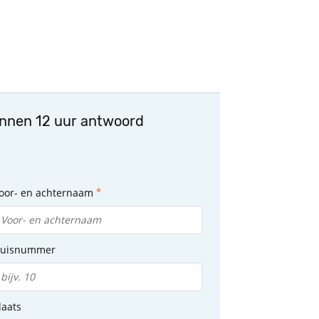
innen 12 uur antwoord
oor- en achternaam
uisnummer
laats