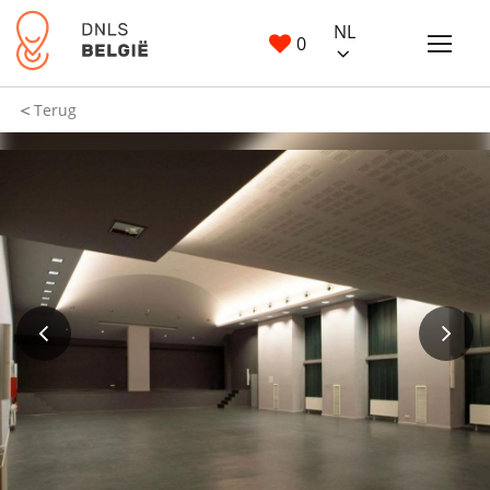
NL
0
Terug