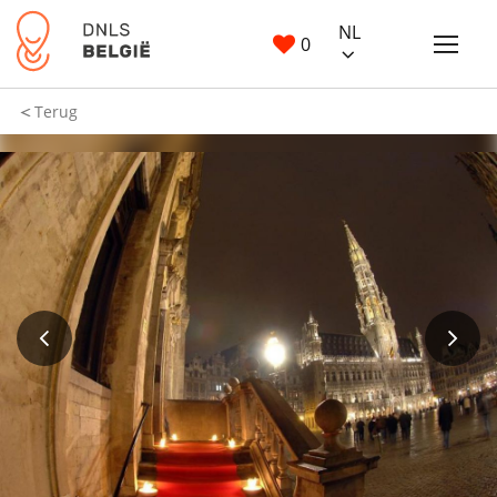
NL
0
Terug