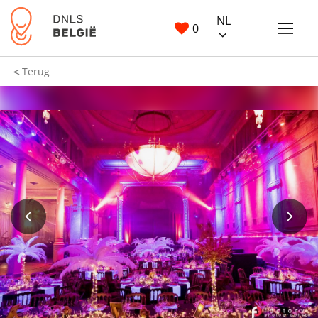
NL
0
Terug