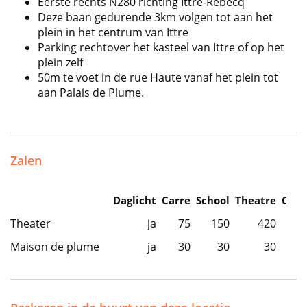
Eerste rechts N280 richting Ittre-Rebecq
Deze baan gedurende 3km volgen tot aan het
plein in het centrum van Ittre
Parking rechtover het kasteel van Ittre of op het
plein zelf
50m te voet in de rue Haute vanaf het plein tot
aan Palais de Plume.
Zalen
Daglicht
Carre
School
Theatre
Caba
Theater
ja
75
150
420
Maison de plume
ja
30
30
30