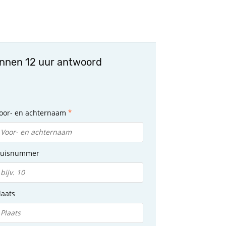
innen 12 uur antwoord
oor- en achternaam
uisnummer
laats