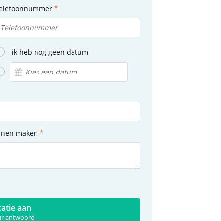
elefoonnummer
ik heb nog geen datum
unnen maken
catie aan
uur antwoord