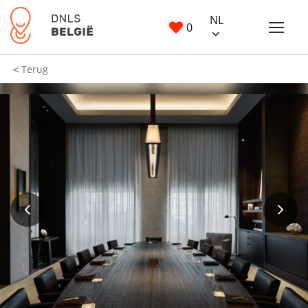
NL
0
Terug