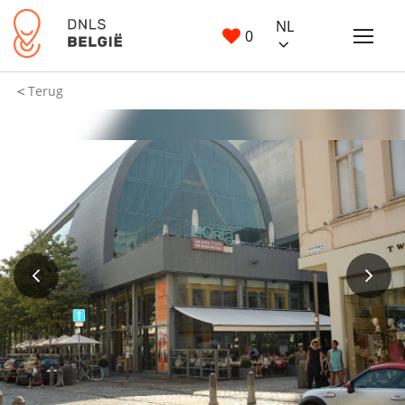
NL
0
Terug