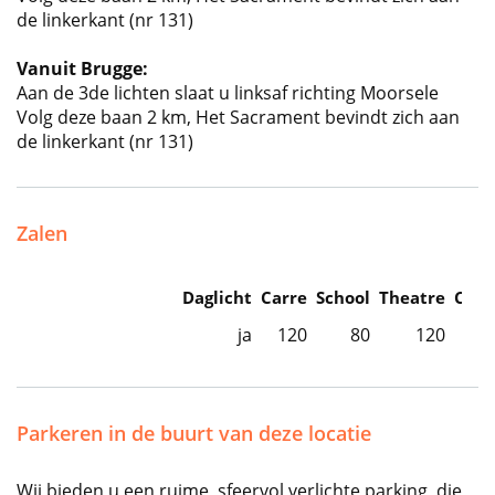
de linkerkant (nr 131)
Vanuit Brugge:
Aan de 3de lichten slaat u linksaf richting Moorsele
Volg deze baan 2 km, Het Sacrament bevindt zich aan
de linkerkant (nr 131)
Zalen
Daglicht
Carre
School
Theatre
Caba
ja
120
80
120
Parkeren in de buurt van deze locatie
Wij bieden u een ruime, sfeervol verlichte parking, die