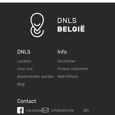
DNLS
Info
Locaties
Disclaimer
Over ons
Privacy statement
Adverteerder worden
Web-Effects
Blog
Contact
Facebook
info@dnls.be
085