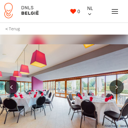
NL
0
Terug