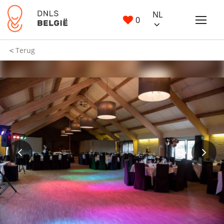
NL
0
Terug