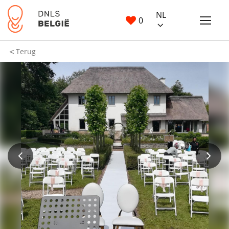
NL
0
Terug