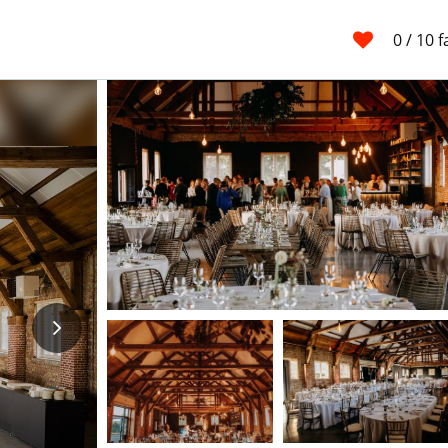
0
/ 10 