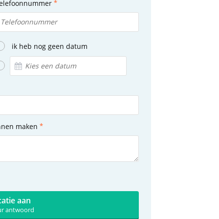
elefoonnummer
ik heb nog geen datum
unnen maken
catie aan
uur antwoord