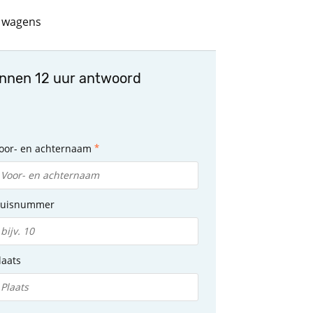
0 wagens
innen 12 uur antwoord
oor- en achternaam
uisnummer
laats