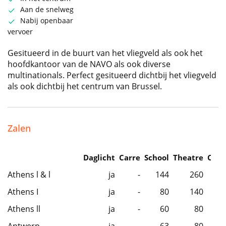
Aan de snelweg
Nabij openbaar
vervoer
Gesitueerd in de buurt van het vliegveld als ook het
hoofdkantoor van de NAVO als ook diverse
multinationals. Perfect gesitueerd dichtbij het vliegveld
als ook dichtbij het centrum van Brussel.
Zalen
Daglicht
Carre
School
Theatre
Caba
Athens l & l
ja
-
144
260
Athens I
ja
-
80
140
Athens ll
ja
-
60
80