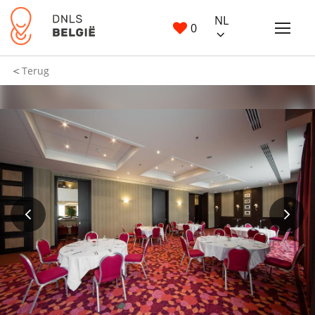
NL
0
Terug