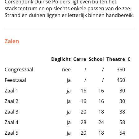
Corsendonk Duinse Polders ligt even buiten het
stadscentrum en op slechts enkele passen van de zee.
Strand en duinen liggen er letterlijk binnen handbereik.
Zalen
Daglicht
Carre
School
Theatre
Caba
Congreszaal
nee
/
/
350
Feestzaal
ja
/
/
450
Zaal 1
ja
16
16
30
Zaal 2
ja
16
16
30
Zaal 3
ja
20
18
38
Zaal 4
ja
28
24
58
Zaal 5
ja
20
18
54