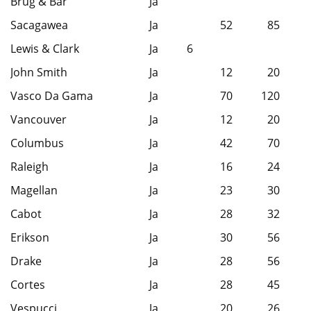
Brug & Bar
Ja
Sacagawea
Ja
52
85
Lewis & Clark
Ja
6
John Smith
Ja
12
20
Vasco Da Gama
Ja
70
120
Vancouver
Ja
12
20
Columbus
Ja
42
70
Raleigh
Ja
16
24
Magellan
Ja
23
30
Cabot
Ja
28
32
Erikson
Ja
30
56
Drake
Ja
28
56
Cortes
Ja
28
45
Vespucci
Ja
20
26