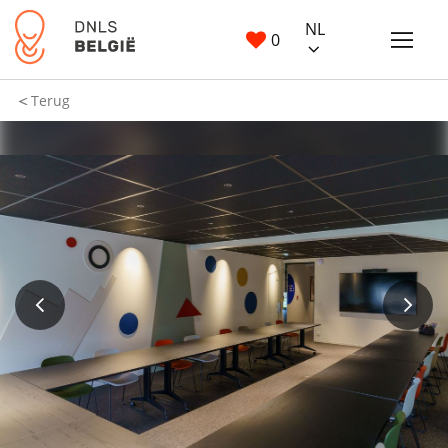
NL
0
Terug