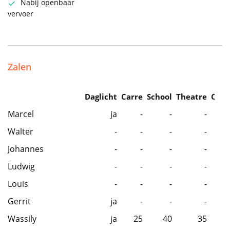
Nabij openbaar
vervoer
Zalen
Daglicht
Carre
School
Theatre
Caba
Marcel
ja
-
-
-
Walter
-
-
-
-
Johannes
-
-
-
-
Ludwig
-
-
-
-
Louis
-
-
-
-
Gerrit
ja
-
-
-
Wassily
ja
25
40
35