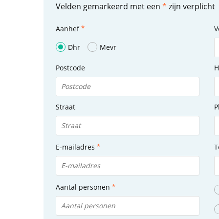
Velden gemarkeerd met een
*
zijn verplicht
Aanhef
V
Dhr
Mevr
Postcode
H
Straat
P
E-mailadres
T
Aantal personen