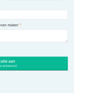
unnen maken
catie aan
uur antwoord