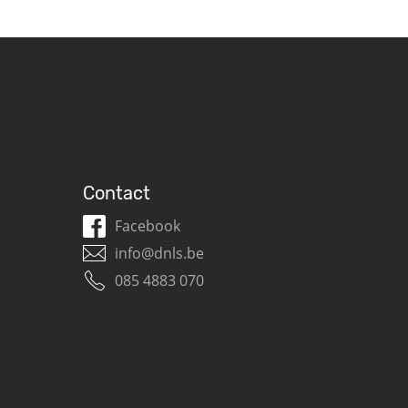
Contact
Facebook
info@dnls.be
085 4883 070