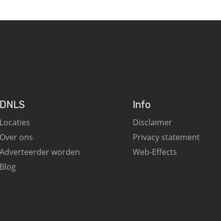
DNLS
Info
Locaties
Disclaimer
Over ons
Privacy statement
Adverteerder worden
Web-Effects
Blog