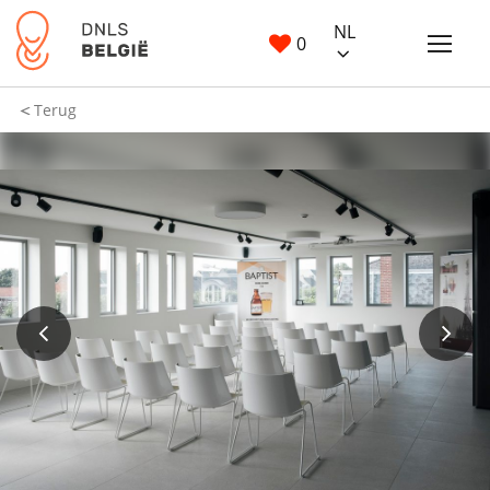
NL
0
Terug