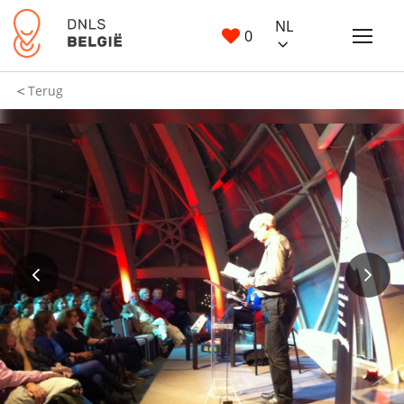
NL
0
Terug