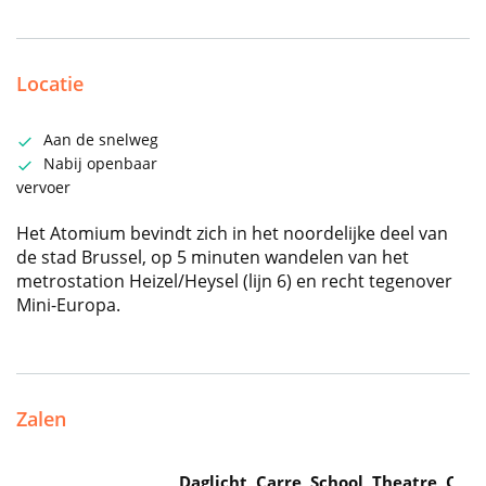
Locatie
Aan de snelweg
Nabij openbaar
vervoer
Het Atomium bevindt zich in het noordelijke deel van
de stad Brussel, op 5 minuten wandelen van het
metrostation Heizel/Heysel (lijn 6) en recht tegenover
Mini-Europa.
Zalen
Daglicht
Carre
School
Theatre
Caba