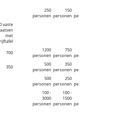
250
150
300
personen
personen
personen
0 vaste
laatsen
met
ijftafel
1200
750
1500
700
personen
personen
personen
500
350
600
350
personen
personen
personen
500
250
500
personen
personen
personen
100 -
100 -
100 -
3000
1500
4000
personen
personen
personen