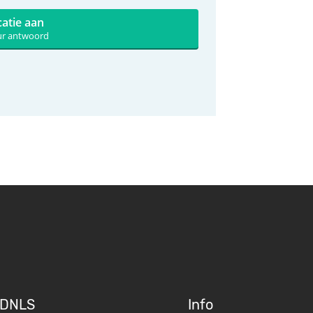
catie aan
uur antwoord
DNLS
Info