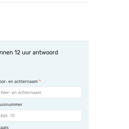
innen 12 uur antwoord
oor- en achternaam
uisnummer
laats