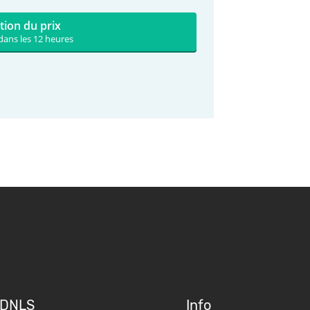
tion du prix
dans les 12 heures
DNLS
Info