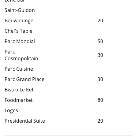
Saint-Guidon
Bouwlounge
20
Chef's Table
1
Parc Mondial
50
2
Parc
30
2
Cosmopolitain
Parc Cuisine
Parc Grand Place
30
2
Bistro Le Ket
Foodmarket
80
4
Loges
Presidential Suite
20