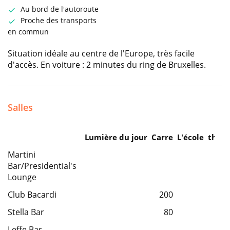
Au bord de l'autoroute
Proche des transports
en commun
Situation idéale au centre de l'Europe, très facile
d'accès. En voiture : 2 minutes du ring de Bruxelles.
Salles
Lumière du jour
Carre
L'école
théât
Martini
Bar/Presidential's
3
Lounge
Club Bacardi
200
2
Stella Bar
80
2
Leffe Bar