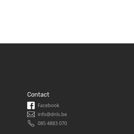
Contact
Facebook
info@dnls.be
085 4883 070