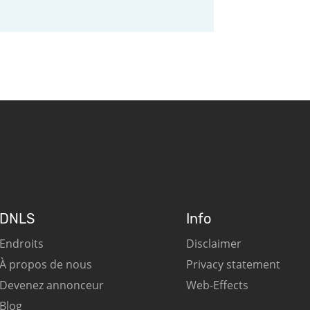
DNLS
Info
Endroits
Disclaimer
À propos de nous
Privacy statement
Devenez annonceur
Web-Effects
Blog