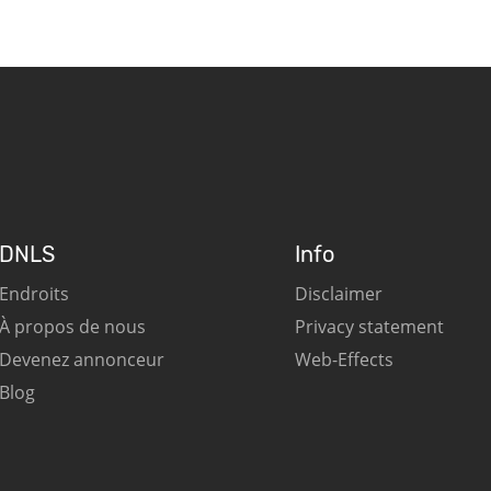
DNLS
Info
Endroits
Disclaimer
À propos de nous
Privacy statement
Devenez annonceur
Web-Effects
Blog