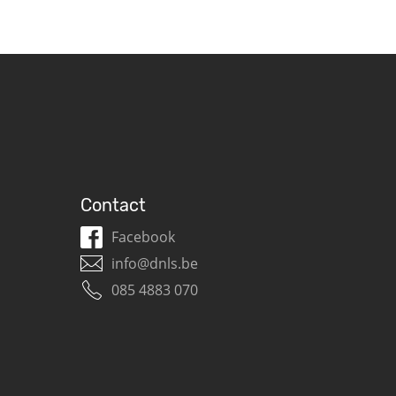
Contact
Facebook
info@dnls.be
085 4883 070