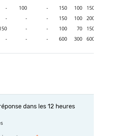
-
100
-
150
100
150
-
-
-
150
100
200
150
-
-
100
70
150
-
-
-
600
300
600
réponse dans les 12 heures
es