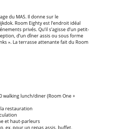
age du MAS. Il donne sur le
ijkdok. Room Eighty est l’endroit idéal
nements privés. Qu’il s’agisse d’un petit-
eption, d’un dîner assis ou sous forme
inks ». La terrasse attenante fait du Room
30 walking lunch/diner (Room One +
la restauration
cculation
ne et haut-parleurs
p. ex. pour un repas assis, buffet,