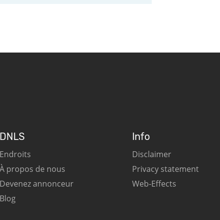
DNLS
Info
Endroits
Disclaimer
À propos de nous
Privacy statement
Devenez annonceur
Web-Effects
Blog