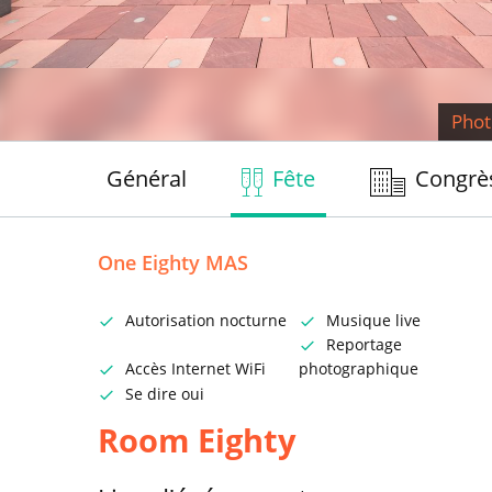
Phot
Général
Fête
Congrè
One Eighty MAS
Autorisation nocturne
Musique live
Reportage
Accès Internet WiFi
photographique
Se dire oui
Room Eighty