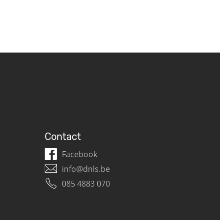
Contact
Facebook
info@dnls.be
085 4883 070