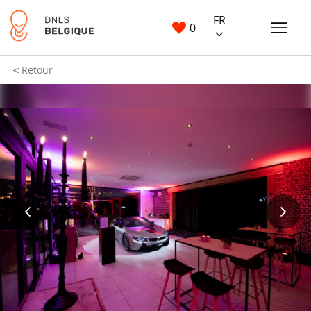
FR
0
Retour