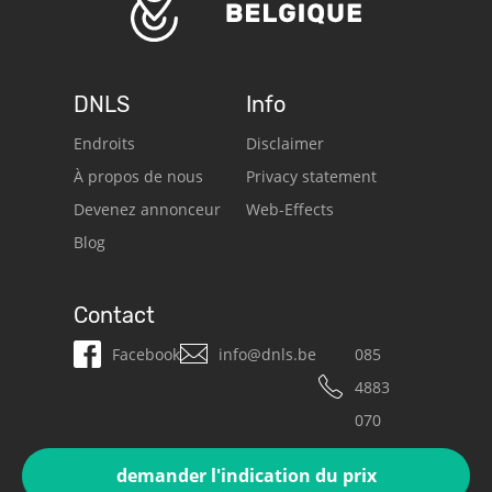
DNLS
Info
Endroits
Disclaimer
À propos de nous
Privacy statement
Devenez annonceur
Web-Effects
Blog
Contact
Facebook
info@dnls.be
085
4883
070
demander l'indication du prix