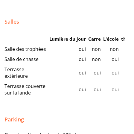
Salles
Lumière du jour
Carre
L'école
théât
Salle des trophées
oui
non
non
n
Salle de chasse
oui
non
oui
n
Terrasse
oui
oui
oui
o
extérieure
Terrasse couverte
oui
oui
oui
o
sur la lande
Parking