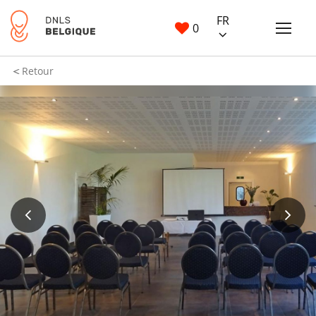
FR
0
Retour