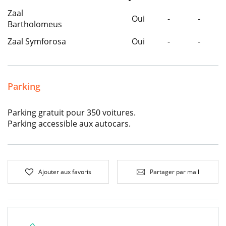
Zaal
Oui
-
-
3
Bartholomeus
Zaal Symforosa
Oui
-
-
2
Parking
Parking gratuit pour 350 voitures.
Parking accessible aux autocars.
Ajouter aux favoris
Partager par mail