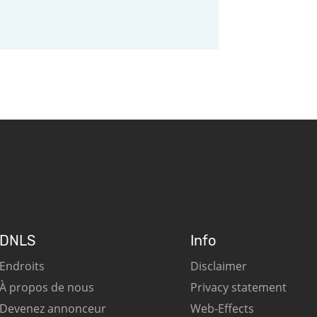
DNLS
Info
Endroits
Disclaimer
À propos de nous
Privacy statement
Devenez annonceur
Web-Effects