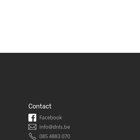
Contact
Facebook
info@dnls.be
085 4883 070