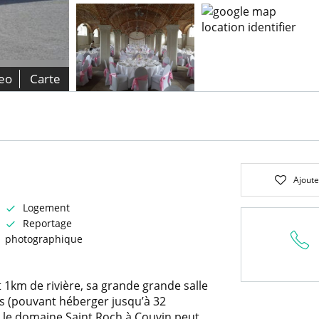
eo
Carte
Ajoute
Logement
Reportage
photographique
t 1km de rivière, sa grande grande salle
es (pouvant héberger jusqu’à 32
, le domaine Saint Roch à Couvin peut