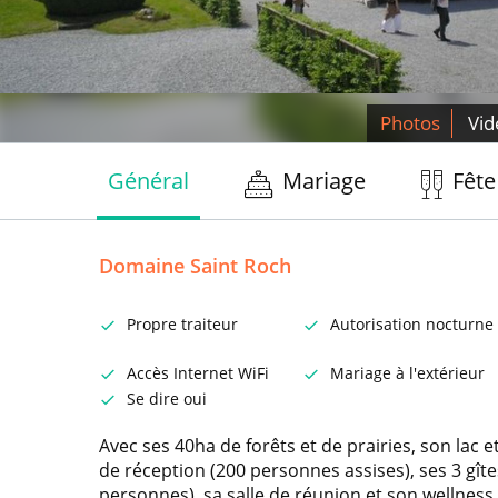
Photos
Vid
Général
Mariage
Fête
Domaine Saint Roch
Propre traiteur
Autorisation nocturne
Accès Internet WiFi
Mariage à l'extérieur
Se dire oui
Avec ses 40ha de forêts et de prairies, son lac e
de réception (200 personnes assises), ses 3 gît
personnes), sa salle de réunion et son wellness