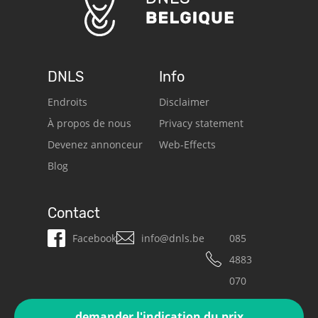
DNLS
Info
Endroits
Disclaimer
À propos de nous
Privacy statement
Devenez annonceur
Web-Effects
Blog
Contact
Facebook
info@dnls.be
085
4883
070
demander l'indication du prix