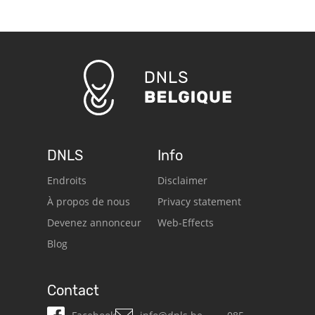
DNLS
Info
Endroits
Disclaimer
À propos de nous
Privacy statement
Devenez annonceur
Web-Effects
Blog
Contact