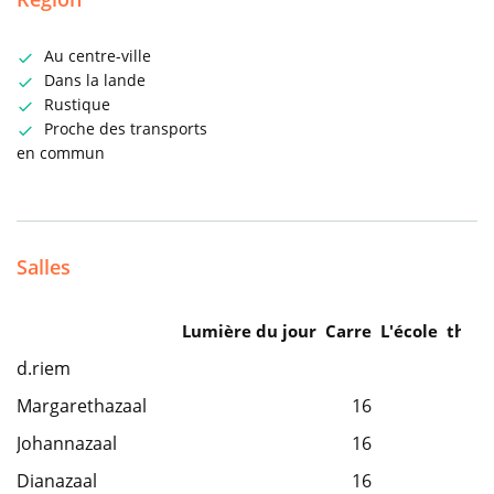
Au centre-ville
Dans la lande
Rustique
Proche des transports
en commun
Salles
Lumière du jour
Carre
L'école
théât
d.riem
Margarethazaal
16
Johannazaal
16
Dianazaal
16