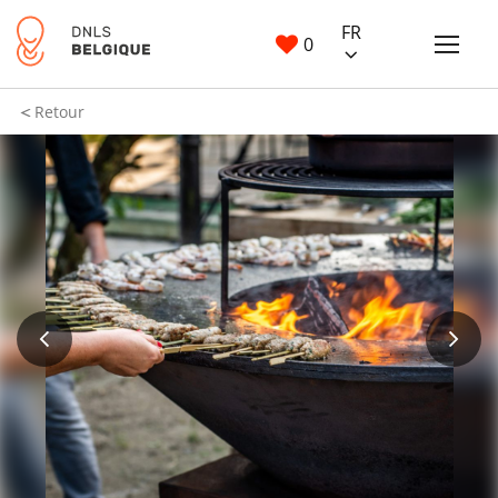
FR
0
Retour