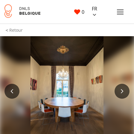
FR
0
Retour