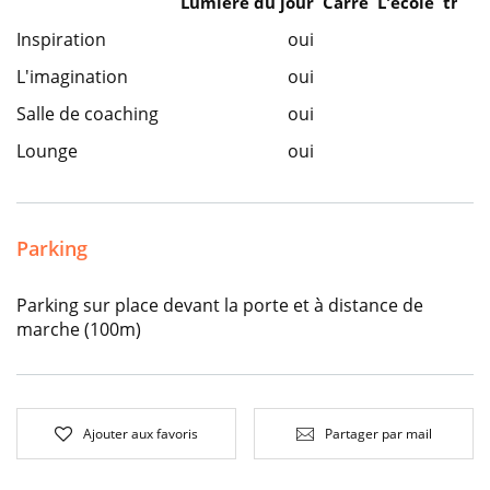
Lumière du jour
Carre
L'école
théât
Inspiration
oui
L'imagination
oui
Salle de coaching
oui
Lounge
oui
Parking
Parking sur place devant la porte et à distance de
marche (100m)
Ajouter aux favoris
Partager par mail